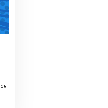
e
 de